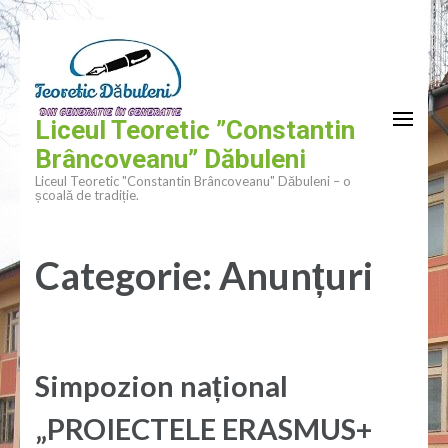
Sari la
Sari
conținut
la
conținut
(apasă
Liceul Teoretic ”Constantin
Enter)
Brâncoveanu” Dăbuleni
Liceul Teoretic "Constantin Brâncoveanu" Dăbuleni – o
școală de tradiție.
Categorie:
Anunțuri
Simpozion național
„PROIECTELE ERASMUS+