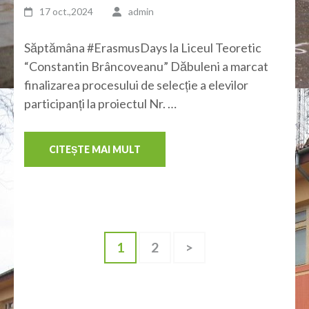
17 oct.,2024
admin
Săptămâna #ErasmusDays la Liceul Teoretic
“Constantin Brâncoveanu” Dăbuleni a marcat
finalizarea procesului de selecție a elevilor
participanți la proiectul Nr. …
CITEȘTE MAI MULT
Paginație
Pagină
Pagină
1
2
>
articole