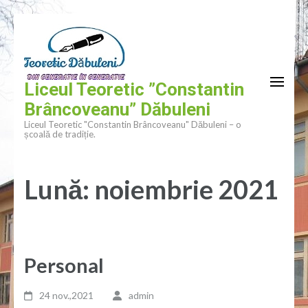
Sari la
Sari
conținut
la
conținut
(apasă
Liceul Teoretic ”Constantin
Enter)
Brâncoveanu” Dăbuleni
Liceul Teoretic "Constantin Brâncoveanu" Dăbuleni – o
școală de tradiție.
Lună:
noiembrie 2021
Personal
24 nov.,2021
admin